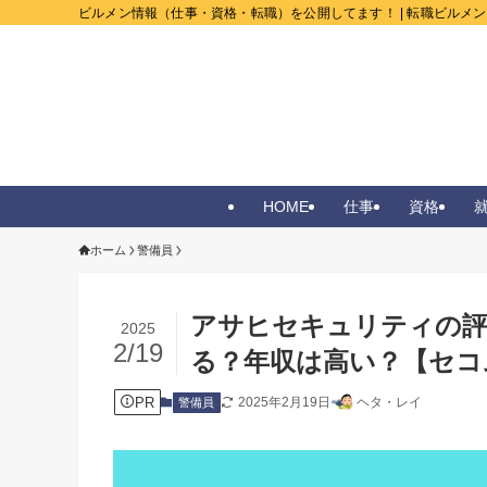
ビルメン情報（仕事・資格・転職）を公開してます！ | 転職ビルメ
HOME
仕事
資格
ホーム
警備員
アサヒセキュリティの評
2025
2/19
る？年収は高い？【セコ
PR
2025年2月19日
ヘタ・レイ
警備員