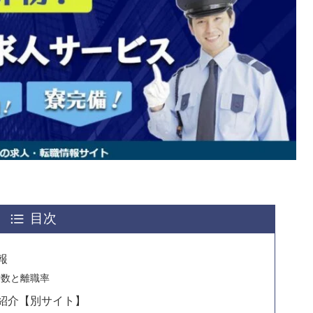
目次
報
者数と離職率
紹介【別サイト】