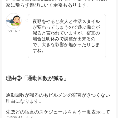
家に帰らず遊びにいく余裕もあります。
夜勤をやると友人と生活スタイル
が変わってしまうので遊ぶ機会が
ヘタ・レイ
減ると言われていますが、宿直の
場合は明休みで調整が出来るの
で、大きな影響が無かったりしま
すね。
理由③「通勤回数が減る」
通勤回数が減るのもビルメンの宿直がきつくない
理由になります。
先ほどの宿直のスケジュールをもう一度表示して