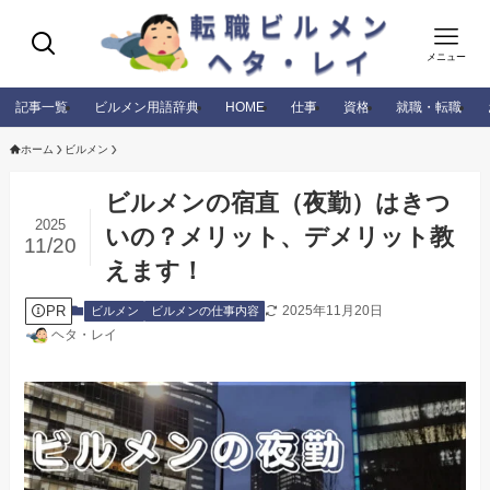
メニュー
記事一覧
ビルメン用語辞典
HOME
仕事
資格
就職・転職
ホーム
ビルメン
ビルメンの宿直（夜勤）はきつ
2025
いの？メリット、デメリット教
11/20
えます！
PR
2025年11月20日
ビルメン
ビルメンの仕事内容
ヘタ・レイ