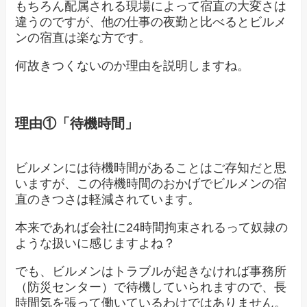
もちろん配属される現場によって宿直の大変さは
違うのですが、他の仕事の夜勤と比べるとビルメ
ンの宿直は楽な方です。
何故きつくないのか理由を説明しますね。
理由①「待機時間」
ビルメンには待機時間があることはご存知だと思
いますが、この待機時間のおかげでビルメンの宿
直のきつさは軽減されています。
本来であれば会社に24時間拘束されるって奴隷の
ような扱いに感じますよね？
でも、ビルメンはトラブルが起きなければ事務所
（防災センター）で待機していられますので、長
時間気を張って働いているわけではありません。