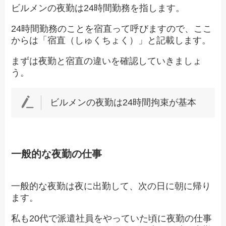
ビルメンの夜勤は24時間勤務を指します。
24時間勤務のことを宿直って呼びますので、ここ
からは「宿直（しゅくちょく）」と記載します。
まずは夜勤と宿直の違いを確認していきましょ
う。
ビルメンの夜勤は24時間拘束が基本
一般的な夜勤の仕事
一般的な夜勤は夜に出勤して、次の日に朝に帰り
ます。
私も20代で派遣社員をやっていた頃に夜勤の仕事