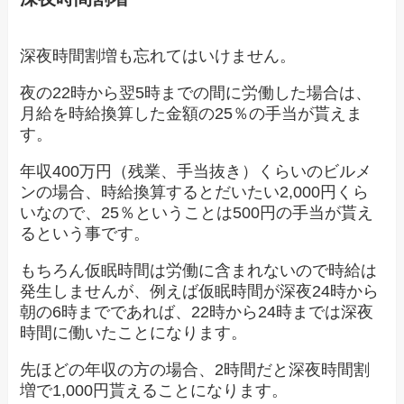
深夜時間割増も忘れてはいけません。
夜の22時から翌5時までの間に労働した場合は、
月給を時給換算した金額の25％の手当が貰えま
す。
年収400万円（残業、手当抜き）くらいのビルメ
ンの場合、時給換算するとだいたい2,000円くら
いなので、25％ということは500円の手当が貰え
るという事です。
もちろん仮眠時間は労働に含まれないので時給は
発生しませんが、例えば仮眠時間が深夜24時から
朝の6時までであれば、22時から24時までは深夜
時間に働いたことになります。
先ほどの年収の方の場合、2時間だと深夜時間割
増で1,000円貰えることになります。