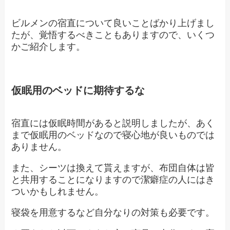
ビルメンの宿直について良いことばかり上げまし
たが、覚悟するべきこともありますので、いくつ
かご紹介します。
仮眠用のベッドに期待するな
宿直には仮眠時間があると説明しましたが、あく
まで仮眠用のベッドなので寝心地が良いものでは
ありません。
また、シーツは換えて貰えますが、布団自体は皆
と共用することになりますので潔癖症の人にはき
ついかもしれません。
寝袋を用意するなど自分なりの対策も必要です。