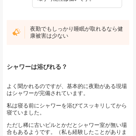
夜勤でもしっかり睡眠が取れるなら健
康被害は少ない
シャワーは浴びれる？
よく聞かれるのですが、基本的に夜勤がある現場
はシャワーが完備されています。
私は寝る前にシャワーを浴びてスッキリしてから
寝ていました。
ただし稀に古いビルとかだとシャワー室が無い場
合もあるようです。（私も経験したことがありま