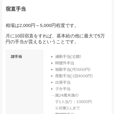
宿直手当
相場は2,000円～5,000円程度です。
月に10回宿直をすれば、基本給の他に最大で5万
円の手当が貰えるということです。