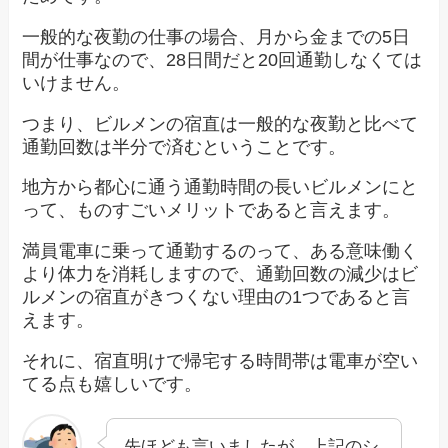
一般的な夜勤の仕事の場合、月から金までの5日
間が仕事なので、28日間だと20回通勤しなくては
いけません。
つまり、ビルメンの宿直は一般的な夜勤と比べて
通勤回数は半分で済むということです。
地方から都心に通う通勤時間の長いビルメンにと
って、ものすごいメリットであると言えます。
満員電車に乗って通勤するのって、ある意味働く
より体力を消耗しますので、通勤回数の減少はビ
ルメンの宿直がきつくない理由の1つであると言
えます。
それに、宿直明けで帰宅する時間帯は電車が空い
てる点も嬉しいです。
先ほども言いましたが、上記のシ