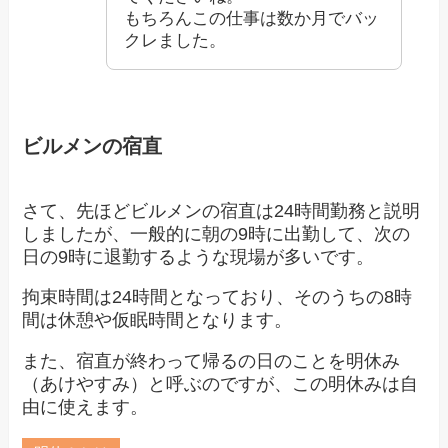
もちろんこの仕事は数か月でバッ
クレました。
ビルメンの宿直
さて、先ほどビルメンの宿直は24時間勤務と説明
しましたが、一般的に朝の9時に出勤して、次の
日の9時に退勤するような現場が多いです。
拘束時間は24時間となっており、そのうちの8時
間は休憩や仮眠時間となります。
また、宿直が終わって帰るの日のことを明休み
（あけやすみ）と呼ぶのですが、この明休みは自
由に使えます。