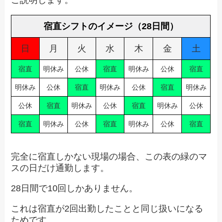
ご説明します。
宿直シフトのイメージ（28日間）
日
月
火
水
木
金
土
宿直
明休み
公休
宿直
明休み
公休
宿直
明休み
公休
宿直
明休み
公休
宿直
明休み
公休
宿直
明休み
公休
宿直
明休み
公休
宿直
明休み
公休
宿直
明休み
公休
宿直
完全に宿直しかない現場の場合、この表の緑のマ
スの日だけ通勤します。
28日間で10回しかありません。
これは宿直が2回出勤したことと同じ扱いになる
ためです。