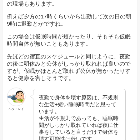
の現場もあります。
例えば夕方の17時くらいから出勤して次の日の朝
9時に退勤とかですね。
この場合は仮眠時間が短かったり、そもそも仮眠
時間自体が無いこともあります。
先ほどの宿直のスケジュールと同じように、夜勤
の後に明休みと公休がしっかり取れれば良いので
すが、仮眠がほとんど取れず公休が無かったりす
ると健康を害しそうです。
夜勤で身体を壊す原因は、不規則
な生活+短い睡眠時間だと思って
ヘタ・レイ
います。
生活が不規則であっても、睡眠時
間がしっかり取れていれば夜に仕
事をしていると言うだけで身体を
壊す可能性は低いです。