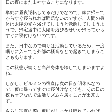
日の夜にまた出社することになります。
単純に昼夜逆転してるだけでなので、家に帰って
からすぐ寝られれば問題ないのですが、人間の身
体は太陽の光を浴びてしまうと覚醒してしまうよ
うで、帰宅途中に太陽を浴びるせいか帰ってから
すぐに寝付けないのです。
また、日中なので周りは活動しているため、一度
眠りに入っても外部の騒音などで起きてしまうこ
ともあります。
この状態が続くと当然身体を壊してしまいますよ
ね。
しかし、ビルメンの宿直は次の日が明休みなの
で、仮に帰ってすぐに寝付けなくても、その日の
夜もオフなので生活リズムを戻すことが出来ま
す。
さらに宿直の際に仮眠がしっかり取れていれば、