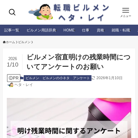
メニュー
記事一覧
ビルメン用語辞典
HOME
仕事
資格
就職・転職
ホーム
ビルメン
ビルメン宿直明けの残業時間につ
2026
1/10
いてアンケートのお願い
PR
2026年1月10日
ビルメン
ビルメンの小ネタ
アンケート
ヘタ・レイ