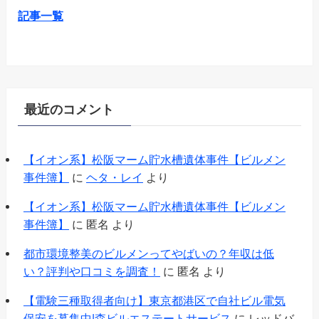
記事一覧
最近のコメント
【イオン系】松阪マーム貯水槽遺体事件【ビルメン
事件簿】
に
ヘタ・レイ
より
【イオン系】松阪マーム貯水槽遺体事件【ビルメン
事件簿】
に
匿名
より
都市環境整美のビルメンってやばいの？年収は低
い？評判や口コミを調査！
に
匿名
より
【電験三種取得者向け】東京都港区で自社ビル電気
保安を募集中|森ビルエステートサービス
に
レッドバ