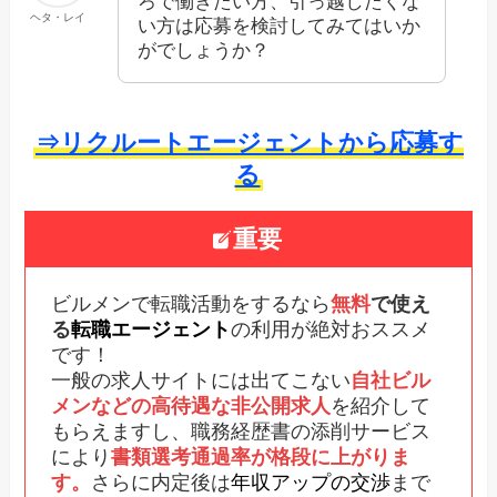
ろで働きたい方、引っ越したくな
ヘタ・レイ
い方は応募を検討してみてはいか
がでしょうか？
⇒リクルートエージェントから応募す
る
重要
ビルメンで転職活動をするなら
無料
で使え
る
転職エージェント
の利用が絶対おススメ
です！
一般の求人サイトには出てこない
自社ビル
メンなどの高待遇な非公開求人
を紹介して
もらえますし、職務経歴書の添削サービス
により
書類選考通過率が格段に上がりま
す。
さらに内定後は
年収アップの交渉
まで