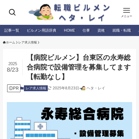
メニュー
記事一覧
ビルメン用語辞典
HOME
仕事
資格
就職・転職
ホーム
レア求人情報
【病院ビルメン】台東区の永寿総
2025
合病院で設備管理を募集してます
8/23
【転勤なし】
PR
2025年8月23日
ヘタ・レイ
レア求人情報