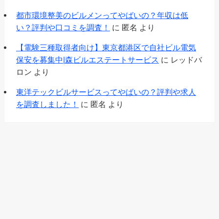
都市環境整美のビルメンってやばいの？年収は低
い？評判や口コミを調査！
に
匿名
より
【電験三種取得者向け】東京都港区で自社ビル電気
保安を募集中|森ビルエステートサービス
に
レッドバ
ロン
より
東洋テックビルサービスってやばいの？評判や求人
を調査しました！
に
匿名
より