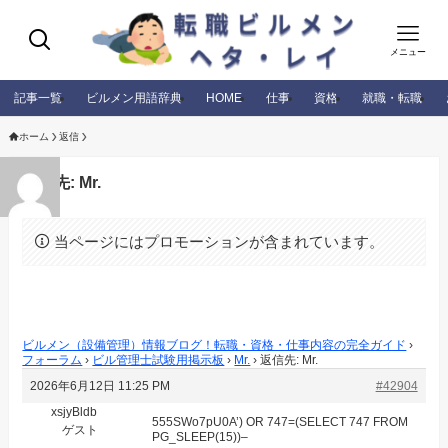
メニュー
記事一覧
ビルメン用語辞典
HOME
仕事
資格
就職・転職
ホーム
返信
返信先: Mr.
当ページにはプロモーションが含まれています。
ビルメン（設備管理）情報ブログ！転職・資格・仕事内容の完全ガイド
›
フォーラム
›
ビル管理士試験用掲示板
›
Mr.
›
返信先: Mr.
2026年6月12日 11:25 PM
#42904
xsjyBldb
555SWo7pU0A’) OR 747=(SELECT 747 FROM
ゲスト
PG_SLEEP(15))–