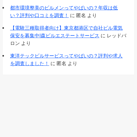
都市環境整美のビルメンってやばいの？年収は低
い？評判や口コミを調査！
に
匿名
より
【電験三種取得者向け】東京都港区で自社ビル電気
保安を募集中|森ビルエステートサービス
に
レッドバ
ロン
より
東洋テックビルサービスってやばいの？評判や求人
を調査しました！
に
匿名
より