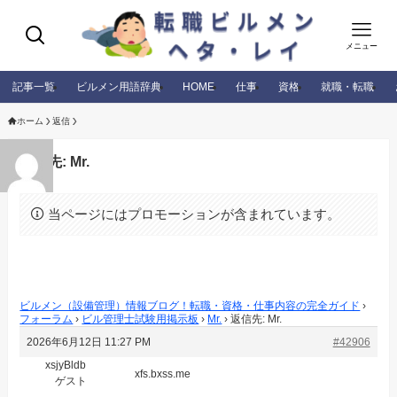
メニュー
記事一覧
ビルメン用語辞典
HOME
仕事
資格
就職・転職
ホーム
返信
返信先: Mr.
当ページにはプロモーションが含まれています。
ビルメン（設備管理）情報ブログ！転職・資格・仕事内容の完全ガイド
›
フォーラム
›
ビル管理士試験用掲示板
›
Mr.
›
返信先: Mr.
2026年6月12日 11:27 PM
#42906
xsjyBldb
xfs.bxss.me
ゲスト