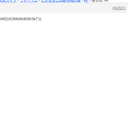
完全ガイド
›
フォーラム
›
ビル管理士試験用掲示板
›
Mr.
›
返信先: Mr.
#42923
QobWQ1KDMxMzM3KSk7’));