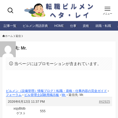
メニュー
記事一覧
ビルメン用語辞典
HOME
仕事
資格
就職・転職
ホーム
返信
返信先: Mr.
当ページにはプロモーションが含まれています。
ビルメン（設備管理）情報ブログ！転職・資格・仕事内容の完全ガイド
›
フォーラム
›
ビル管理士試験用掲示板
›
Mr.
›
返信先: Mr.
2026年6月12日 11:37 PM
#42925
xsjyBldb
555
ゲスト