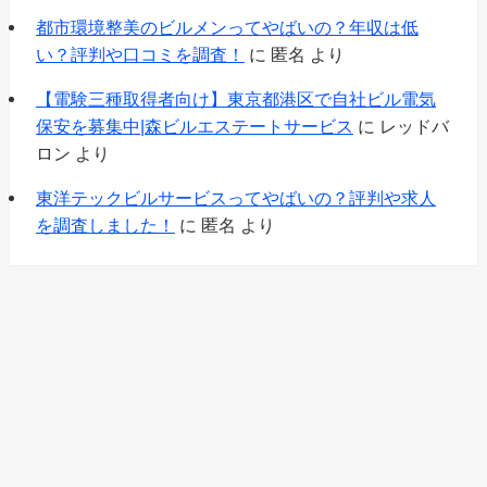
都市環境整美のビルメンってやばいの？年収は低
い？評判や口コミを調査！
に
匿名
より
【電験三種取得者向け】東京都港区で自社ビル電気
保安を募集中|森ビルエステートサービス
に
レッドバ
ロン
より
東洋テックビルサービスってやばいの？評判や求人
を調査しました！
に
匿名
より