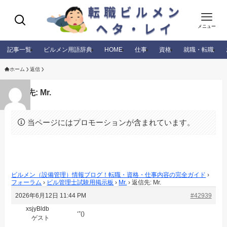
メニュー
記事一覧
ビルメン用語辞典
HOME
仕事
資格
就職・転職
ホーム
返信
返信先: Mr.
当ページにはプロモーションが含まれています。
ビルメン（設備管理）情報ブログ！転職・資格・仕事内容の完全ガイド
›
フォーラム
›
ビル管理士試験用掲示板
›
Mr.
›
返信先: Mr.
2026年6月12日 11:44 PM
#42939
xsjyBldb
‘”()
ゲスト