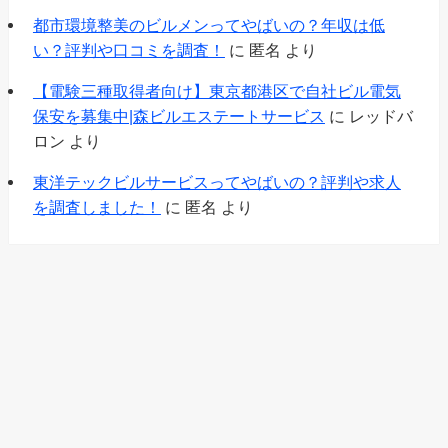
都市環境整美のビルメンってやばいの？年収は低
い？評判や口コミを調査！
に
匿名
より
【電験三種取得者向け】東京都港区で自社ビル電気
保安を募集中|森ビルエステートサービス
に
レッドバ
ロン
より
東洋テックビルサービスってやばいの？評判や求人
を調査しました！
に
匿名
より