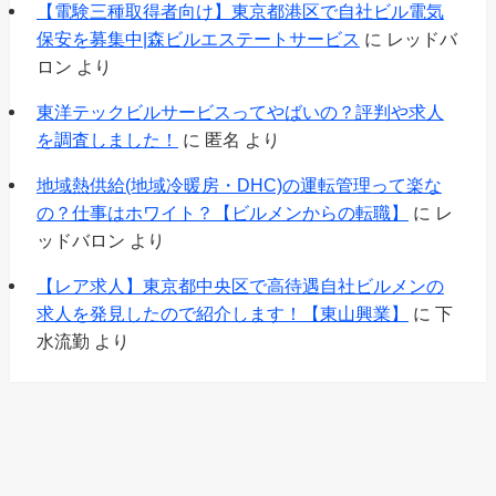
【電験三種取得者向け】東京都港区で自社ビル電気
保安を募集中|森ビルエステートサービス
に
レッドバ
ロン
より
東洋テックビルサービスってやばいの？評判や求人
を調査しました！
に
匿名
より
地域熱供給(地域冷暖房・DHC)の運転管理って楽な
の？仕事はホワイト？【ビルメンからの転職】
に
レ
ッドバロン
より
【レア求人】東京都中央区で高待遇自社ビルメンの
求人を発見したので紹介します！【東山興業】
に
下
水流勤
より