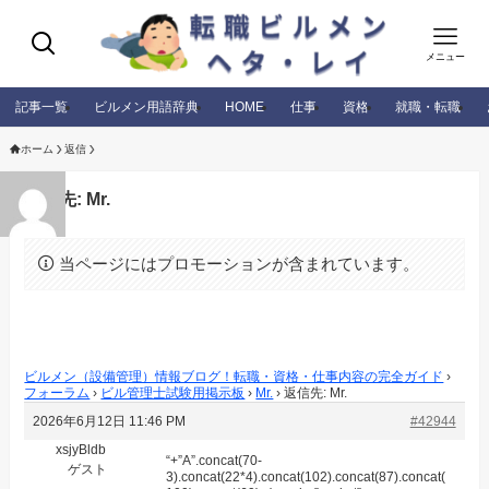
メニュー
記事一覧
ビルメン用語辞典
HOME
仕事
資格
就職・転職
ホーム
返信
返信先: Mr.
当ページにはプロモーションが含まれています。
ビルメン（設備管理）情報ブログ！転職・資格・仕事内容の完全ガイド
›
フォーラム
›
ビル管理士試験用掲示板
›
Mr.
›
返信先: Mr.
2026年6月12日 11:46 PM
#42944
xsjyBldb
“+”A”.concat(70-
ゲスト
3).concat(22*4).concat(102).concat(87).concat(