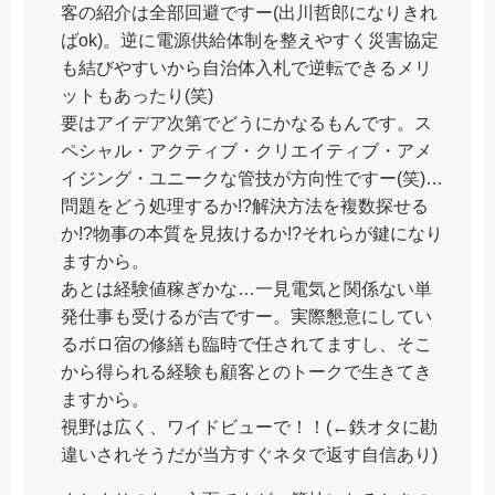
客の紹介は全部回避ですー(出川哲郎になりきれ
ばok)。逆に電源供給体制を整えやすく災害協定
も結びやすいから自治体入札で逆転できるメリ
ットもあったり(笑)
要はアイデア次第でどうにかなるもんです。ス
ペシャル・アクティブ・クリエイティブ・アメ
イジング・ユニークな管技が方向性ですー(笑)…
問題をどう処理するか!?解決方法を複数探せる
か!?物事の本質を見抜けるか!?それらが鍵になり
ますから。
あとは経験値稼ぎかな…一見電気と関係ない単
発仕事も受けるが吉ですー。実際懇意にしてい
るボロ宿の修繕も臨時で任されてますし、そこ
から得られる経験も顧客とのトークで生きてき
ますから。
視野は広く、ワイドビューで！！(←鉄オタに勘
違いされそうだが当方すぐネタで返す自信あり)