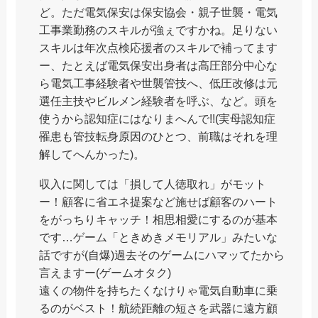
ど。ただ電気保安は保安協会・親子世襲・電気
工事業勤務のスキルが強ぇですかね。足りない
スキルは年次点検応援者のスキルで補ってます
ー、たとえば電気保安出身者は高圧部分中心な
ら電気工事経験者や世襲管技へ、低圧改修は元
選任主技やビルメン経験者を呼ぶ、など。頭を
使うから認知症にはなりまへんで!!(実母認知症
罹患も管技転身原因のひとつ、前職はそれを理
解してへんかった)。
収入に関しては「損して人徳取れ」がモット
ー！顧客に省エネ提案など施せば顧客のハート
をがっちりキャッチ！相思相愛にするのが基本
です…ゲーム「ときめきメモリアル」みたいな
話ですが(自爆)過去そのゲームにハマッてたから
言えますー(ゲームオタク)
遠くの物件を持ちたくなけりゃ電気自動車に乗
るのがベスト！航続距離の短さを武器に遠方顧