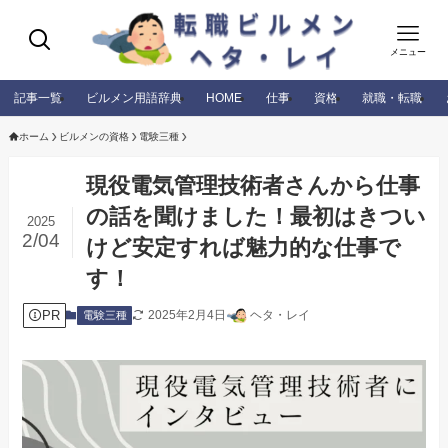
メニュー
記事一覧
ビルメン用語辞典
HOME
仕事
資格
就職・転職
ホーム
ビルメンの資格
電験三種
現役電気管理技術者さんから仕事
の話を聞けました！最初はきつい
2025
2/04
けど安定すれば魅力的な仕事で
す！
PR
2025年2月4日
ヘタ・レイ
電験三種