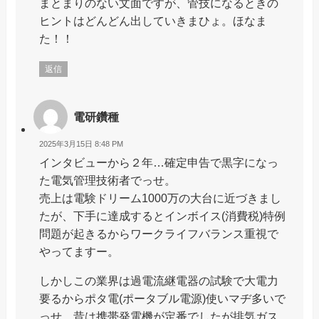
まとまりのない文面ですが、管技になるときの
ヒントはどんどん出していきまひょ。ほなま
た！！
返信
電研鑽種
2025年3月15日 8:48 PM
インタビューから２年…確定申告で黒字になっ
た電気管理技術者でっせ。
売上は電験ドリーム1000万の大台に近づきまし
たが、下手に達成するとインボイス(消費税)特例
問題が起きるからワークライフバランス重視で
やってますー。
しかしこの業界は過電流継電器の試験で大電力
要るからポタ電(ポータブル電源)使いマヂ多いで
っせ。昔は携帯発電機が定番でしたが排気ガス