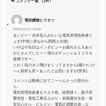
コメント一覧
（2件）
電研鑽種ヒラタツ
2023年5月17日 7:56 AM
まいどー！吉本芸人みたいな電気管理技術者ど
ぇす(中部に居ながら関西人仕様)
いやはや先日はインタビューお疲れさん＆あり
がとさんでしたー！僕のポテンシャル１２０％
発揮ですー。
とかく頭のネジ飛びまくってますから(爆)ついけ
へん箇所も所々あったとは思いますが(苦笑)
コメントは動画に出てこーへんかった部分か
ら。
電気管理技術者も十人十色、経歴様々…親子世
襲管技・電気工事店上がり・前職選任主技・保
安法人から・ビルメン・電気計測業出身…な