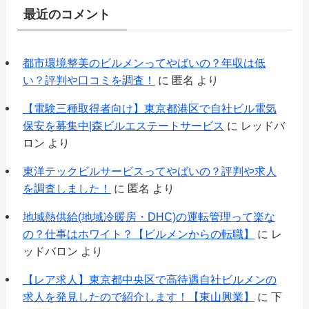
最近のコメント
都市環境整美のビルメンってやばいの？年収は低
い？評判や口コミを調査！
に
匿名
より
【電験三種取得者向け】東京都港区で自社ビル電気
保安を募集中|森ビルエステートサービス
に
レッドバ
ロン
より
東洋テックビルサービスってやばいの？評判や求人
を調査しました！
に
匿名
より
地域熱供給(地域冷暖房・DHC)の運転管理って楽な
の？仕事はホワイト？【ビルメンからの転職】
に
レ
ッドバロン
より
【レア求人】東京都中央区で高待遇自社ビルメンの
求人を発見したので紹介します！【東山興業】
に
下