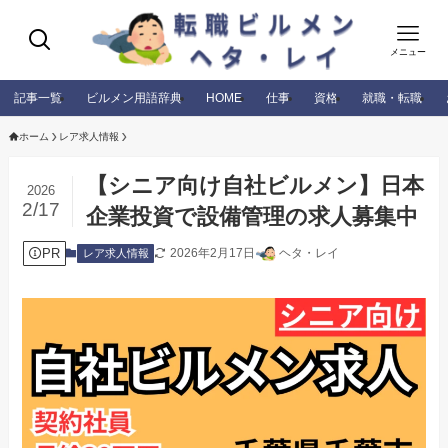
メニュー
記事一覧
ビルメン用語辞典
HOME
仕事
資格
就職・転職
ホーム
レア求人情報
【シニア向け自社ビルメン】日本
2026
2/17
企業投資で設備管理の求人募集中
PR
2026年2月17日
ヘタ・レイ
レア求人情報