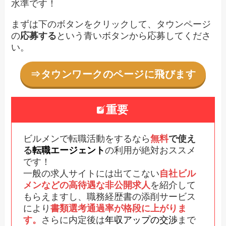
水準です！
まずは下のボタンをクリックして、タウンページ
の
応募する
という青いボタンから応募してくださ
い。
⇒タウンワークのページに飛びます
重要
ビルメンで転職活動をするなら
無料
で使え
る
転職エージェント
の利用が絶対おススメ
です！
一般の求人サイトには出てこない
自社ビル
メンなどの高待遇な非公開求人
を紹介して
もらえますし、職務経歴書の添削サービス
により
書類選考通過率が格段に上がりま
す。
さらに内定後は
年収アップの交渉
まで