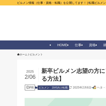
ビルメン情報（仕事・資格・転職）を公開してます！ | 転職ビルメ
HOME
仕事
資格
ホーム
ビルメン
新卒ビルメン志望の方に
2025
2/06
る方法】
PR
2025年2月6日
ヘタ・
ビルメン
20代向け転職