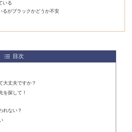
ている
いるがブラックかどうか不安
目次
て大丈夫ですか？
先を探して！
われない？
い