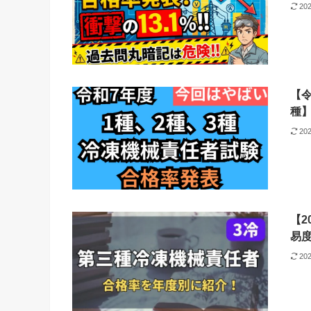
20
【令
種
20
【2
易
20