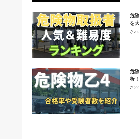
危
を
20
危
析
20