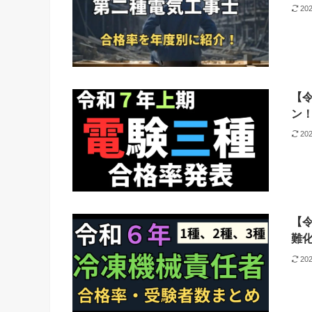
20
【
ン
20
【
難化
20