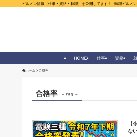
ビルメン情報（仕事・資格・転職）を公開してます！ | 転職ビルメ
HOME
仕事
資格
ホーム
合格率
合格率
– tag –
【
な