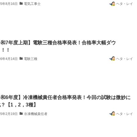
25年8月16日
電気工事士
ヘタ・レイ
令和7年度上期】電験三種合格率発表！合格率大幅ダウ
！！！
26年4月14日
電験三種
ヘタ・レイ
令和6年度】冷凍機械責任者合格率発表！今回の試験は微妙に
？【1，2，3種】
25年2月19日
冷凍機械責任者
ヘタ・レイ