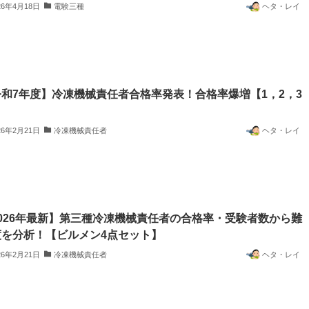
26年4月18日
電験三種
ヘタ・レイ
和7年度】冷凍機械責任者合格率発表！合格率爆増【1，2，3
】
26年2月21日
冷凍機械責任者
ヘタ・レイ
026年最新】第三種冷凍機械責任者の合格率・受験者数から難
度を分析！【ビルメン4点セット】
26年2月21日
冷凍機械責任者
ヘタ・レイ