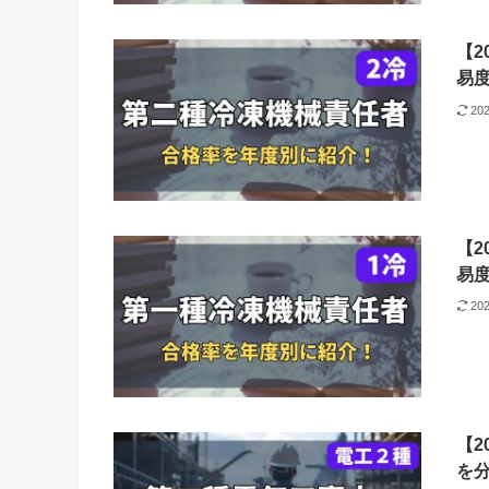
【2
易
20
【2
易
20
【2
を