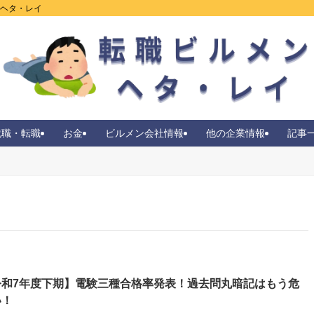
ンヘタ・レイ
就職・転職
お金
ビルメン会社情報
他の企業情報
記事
令和7年度下期】電験三種合格率発表！過去問丸暗記はもう危
い！