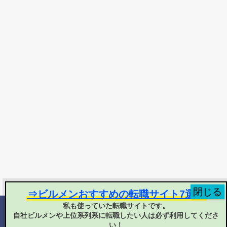
⇒ビルメンおすすめの転職サイト7選！
私も使っていた転職サイトです。
自社ビルメンや上位系列系に転職したい人は必ず利用してくださ
©
2025 ヘタ・レイ
い！