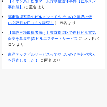
【イオン系】松阪マーム貯水槽遺体事件【ビルメン
事件簿】
に
匿名
より
都市環境整美のビルメンってやばいの？年収は低
い？評判や口コミを調査！
に
匿名
より
【電験三種取得者向け】東京都港区で自社ビル電気
保安を募集中|森ビルエステートサービス
に
レッドバ
ロン
より
東洋テックビルサービスってやばいの？評判や求人
を調査しました！
に
匿名
より