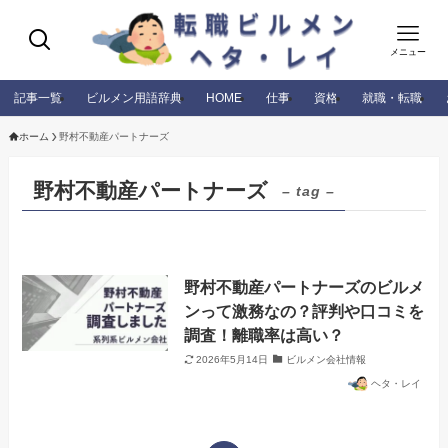
メニュー
記事一覧
ビルメン用語辞典
HOME
仕事
資格
就職・転職
ホーム
野村不動産パートナーズ
野村不動産パートナーズ
– tag –
野村不動産パートナーズのビルメ
ンって激務なの？評判や口コミを
調査！離職率は高い？
2026年5月14日
ビルメン会社情報
ヘタ・レイ