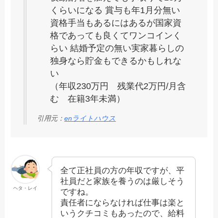
くらいになる 賞与も年1月分無い
資格手当もあるにはあるが国家資
格であっても良くてワンコインく
らい 結婚予定の無い実家暮らしの
独身なら貯金もできるかもしれな
い
（年収230万円 残業代2万円/月含
む 在籍3年未満）
引用元：
enライトハウス
全て正社員の方の年収ですが、平
社員だと家族を養うのは厳しそう
ヘタ・レイ
ですね。
責任者にならなければ仕事は楽と
いうクチコミもあったので、給料