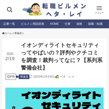
メニュー
記事一覧
ビルメン用語辞典
HOME
仕事
資格
就職・転職
ホーム
警備員
イオンディライトセキュリティ
ってやばいの？評判やクチコミ
2025
2/19
を調査！裁判ってなに？【系列系
警備会社】
PR
2025年2月19日
ヘタ・レイ
警備員