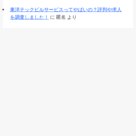
東洋テックビルサービスってやばいの？評判や求人
を調査しました！
に
匿名
より