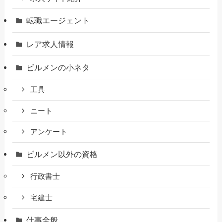
転職エージェント
レア求人情報
ビルメンの小ネタ
工具
ニート
アンケート
ビルメン以外の資格
行政書士
宅建士
仕事全般