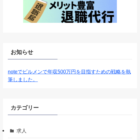
お知らせ
noteでビルメンで年収500万円を目指すための戦略を執
筆しました。
カテゴリー
求人