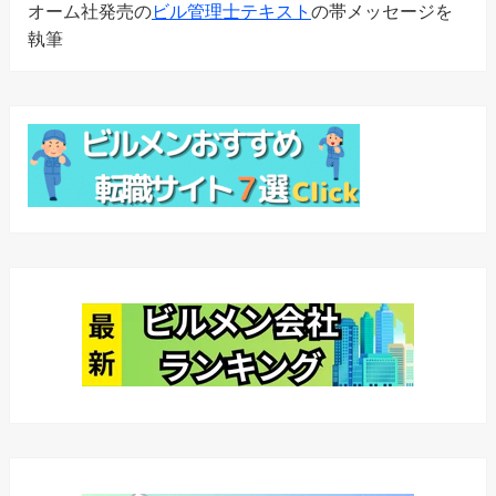
オーム社発売の
ビル管理士テキスト
の帯メッセージを
執筆