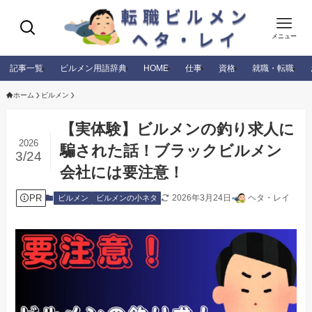
メニュー
記事一覧
ビルメン用語辞典
HOME
仕事
資格
就職・転職
ホーム
ビルメン
【実体験】ビルメンの釣り求人に
2026
騙された話！ブラックビルメン
3/24
会社には要注意！
PR
2026年3月24日
ヘタ・レイ
ビルメン
ビルメンの小ネタ