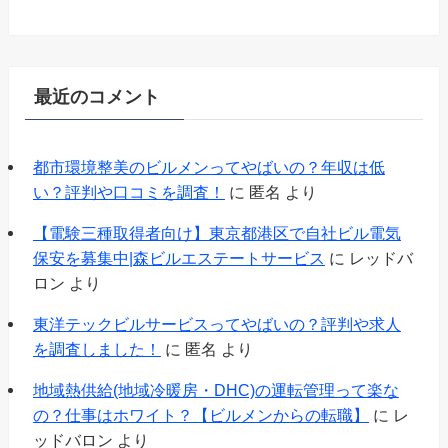
最近のコメント
都市環境整美のビルメンってやばいの？年収は低
い？評判や口コミを調査！
に
匿名
より
【電験三種取得者向け】東京都港区で自社ビル電気
保安を募集中|森ビルエステートサービス
に
レッドバ
ロン
より
東洋テックビルサービスってやばいの？評判や求人
を調査しました！
に
匿名
より
地域熱供給(地域冷暖房・DHC)の運転管理って楽な
の？仕事はホワイト？【ビルメンからの転職】
に
レ
ッドバロン
より