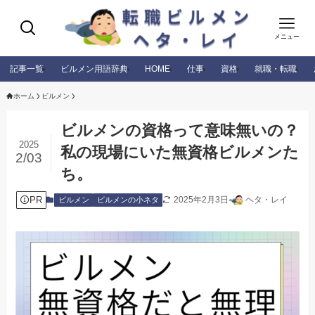
メニュー
記事一覧
ビルメン用語辞典
HOME
仕事
資格
就職・転職
ホーム
ビルメン
ビルメンの資格って意味無いの？
2025
私の現場にいた無資格ビルメンた
2/03
ち。
PR
2025年2月3日
ヘタ・レイ
ビルメン
ビルメンの小ネタ