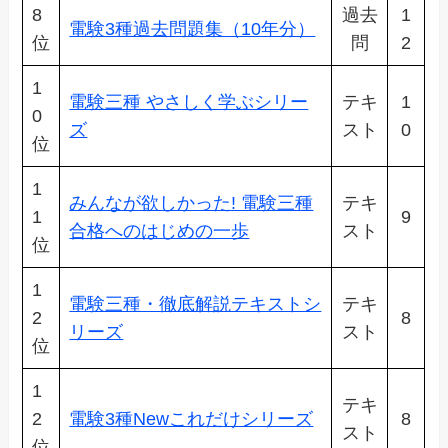
8
過去
1
電験3種過去問題集（10年分）
位
問
2
1
電験三種 やさしく学ぶシリー
テキ
1
0
ズ
スト
0
位
1
みんなが欲しかった! 電験三種
テキ
1
9
合格へのはじめの一歩
スト
位
1
電験三種・徹底解説テキストシ
テキ
2
8
リーズ
スト
位
1
テキ
2
電験3種Newこれだけシリーズ
8
スト
位