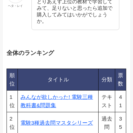
とりあえず上位の教材で学習して
ヘタ・レイ
みて、足りないと思ったら追加で
購入してみてはいかがでしょう
か。
全体のランキング
順
票
タイトル
分類
位
数
1
みんなが欲しかった! 電験三種
テキ
4
位
教科書&問題集
スト
1
2
過去
3
電験3種過去問マスタシリーズ
位
問
5