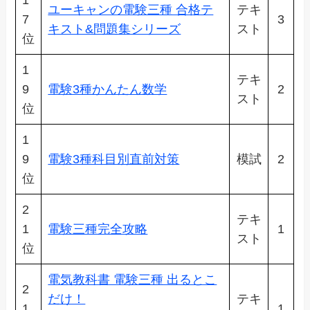
ユーキャンの電験三種 合格テ
テキ
7
3
キスト&問題集シリーズ
スト
位
1
テキ
9
電験3種かんたん数学
2
スト
位
1
9
電験3種科目別直前対策
模試
2
位
2
テキ
1
電験三種完全攻略
1
スト
位
電気教科書 電験三種 出るとこ
2
だけ！
テキ
1
1