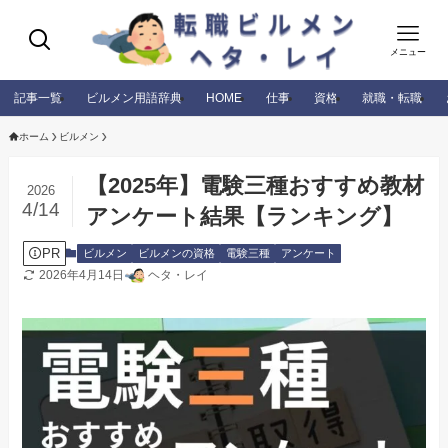
メニュー
記事一覧
ビルメン用語辞典
HOME
仕事
資格
就職・転職
ホーム
ビルメン
【2025年】電験三種おすすめ教材
2026
4/14
アンケート結果【ランキング】
PR
ビルメン
ビルメンの資格
電験三種
アンケート
2026年4月14日
ヘタ・レイ