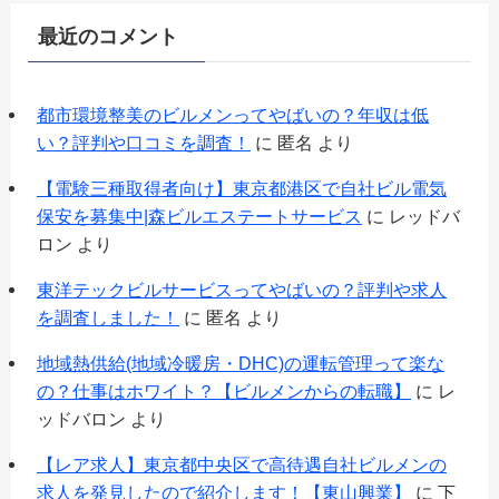
最近のコメント
都市環境整美のビルメンってやばいの？年収は低
い？評判や口コミを調査！
に
匿名
より
【電験三種取得者向け】東京都港区で自社ビル電気
保安を募集中|森ビルエステートサービス
に
レッドバ
ロン
より
東洋テックビルサービスってやばいの？評判や求人
を調査しました！
に
匿名
より
地域熱供給(地域冷暖房・DHC)の運転管理って楽な
の？仕事はホワイト？【ビルメンからの転職】
に
レ
ッドバロン
より
【レア求人】東京都中央区で高待遇自社ビルメンの
求人を発見したので紹介します！【東山興業】
に
下