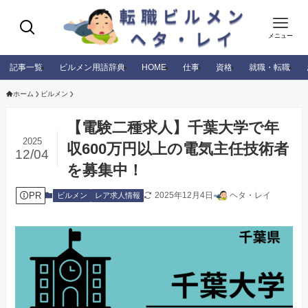
メニュー
記事一覧
ビルメン用語辞典
HOME
仕事
資格
就職・転職
ホーム
ビルメン
【電験二種求人】千葉大学で年
2025
収600万円以上の電気主任技術者
12/04
を募集中！
PR
2025年12月4日
ヘタ・レイ
ビルメン
レア求人情報