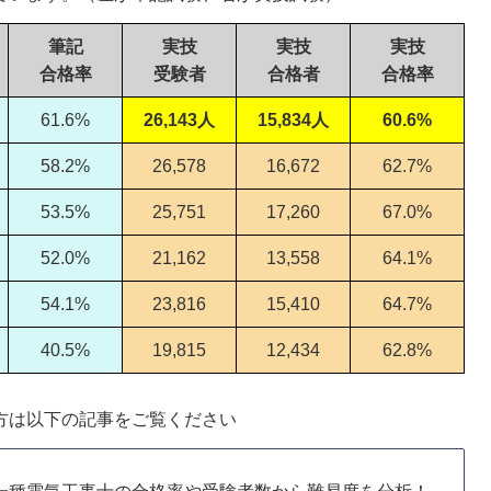
筆記
実技
実技
実技
合格率
受験者
合格者
合格率
61.6%
26,143人
15,834人
60.6%
58.2%
26,578
16,672
62.7%
53.5%
25,751
17,260
67.0%
52.0%
21,162
13,558
64.1%
54.1%
23,816
15,410
64.7%
40.5%
19,815
12,434
62.8%
方は以下の記事をご覧ください