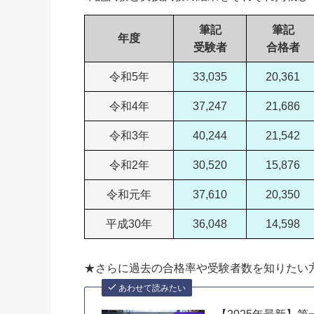
筆記
筆記
年度
受験者
合格者
令和5年
33,035
20,361
令和4年
37,247
21,686
令和3年
40,244
21,542
令和2年
30,520
15,876
令和元年
37,610
20,350
平成30年
36,048
14,598
★さらに過去の合格率や受験者数を知りたい
あわせて読みたい