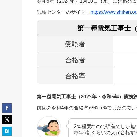
令和6年（2024年）1月10日（水）に合格発
試験センターのサイト→
https://www.shiken.
第一種電気工事士（
受験者
合格者
合格率
第一種電気工事士（2023年・令和5年）実技試
前回の令和4年の合格率が
62.7%
でしたので、
2％程度なので誤差でしか無
毎年6割くらいの人が合格す