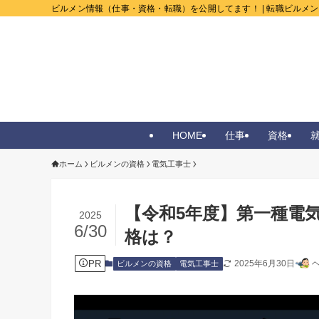
ビルメン情報（仕事・資格・転職）を公開してます！ | 転職ビルメ
HOME
仕事
資格
ホーム
ビルメンの資格
電気工事士
【令和5年度】第一種電
2025
6/30
格は？
PR
2025年6月30日
ビルメンの資格
電気工事士