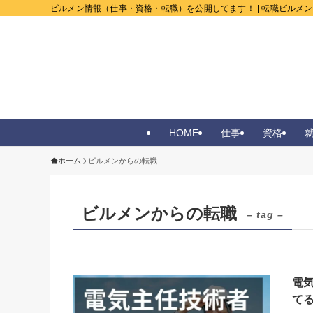
ビルメン情報（仕事・資格・転職）を公開してます！ | 転職ビルメ
HOME
仕事
資格
ホーム
ビルメンからの転職
ビルメンからの転職
– tag –
電
て