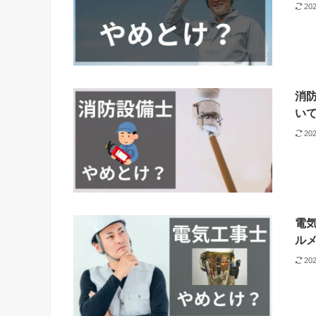
20
消
い
20
電
ル
20