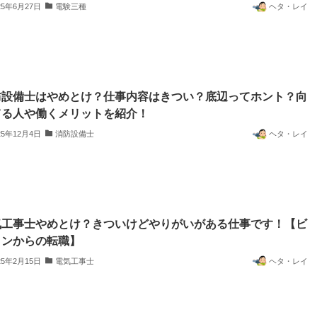
25年6月27日
電験三種
ヘタ・レイ
防設備士はやめとけ？仕事内容はきつい？底辺ってホント？向
てる人や働くメリットを紹介！
25年12月4日
消防設備士
ヘタ・レイ
気工事士やめとけ？きついけどやりがいがある仕事です！【ビ
メンからの転職】
25年2月15日
電気工事士
ヘタ・レイ