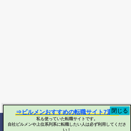
⇒ビルメンおすすめの転職サイト7選！
私も使っていた転職サイトです。
自社ビルメンや上位系列系に転職したい人は必ず利用してくださ
©
2025 ヘタ・レイ
い！