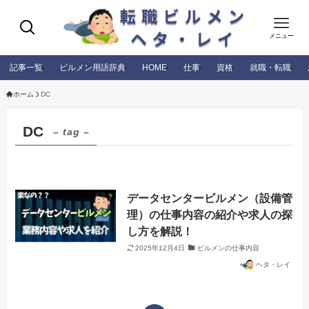
メニュー
記事一覧
ビルメン用語辞典
HOME
仕事
資格
就職・転職
ホーム
DC
DC
– tag –
データセンタービルメン（設備管
理）の仕事内容の紹介や求人の探
し方を解説！
2025年12月4日
ビルメンの仕事内容
ヘタ・レイ