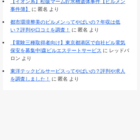
【イオン系】松阪マーム貯水槽遺体事件【ビルメン
事件簿】
に
匿名
より
都市環境整美のビルメンってやばいの？年収は低
い？評判や口コミを調査！
に
匿名
より
【電験三種取得者向け】東京都港区で自社ビル電気
保安を募集中|森ビルエステートサービス
に
レッドバ
ロン
より
東洋テックビルサービスってやばいの？評判や求人
を調査しました！
に
匿名
より