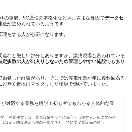
oTの発展、5G通信の本格化などさまざまな要因で
データセ
建造が進められているようです。
管理をする人が必要になります。
関連など厳しい部分もありますが、激務現場と言われている
特定多数の人が出入りしないため管理しやすい施設
でもあり
で勤務した経験があり、そこでは停電作業が年に複数回ある
んど無く普段はマッタリした環境で働いていました。
ンが対応する業務を解説！初心者でもわかる具体的な業
いて「停電作業」は、電気設備を安全に保守・点検するために欠かせ
れは定期的な法定点検の一環であり、特に受変電設備の精...