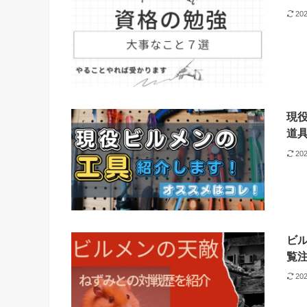
20
現
道
20
ビ
覧
20