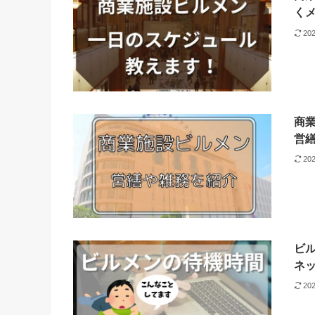
く
20
商
営
20
ビ
ネ
20