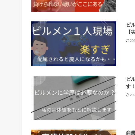
ビ
【
20
ビ
す
20
商