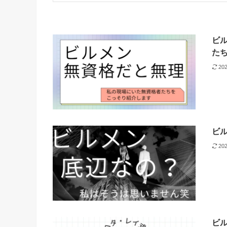
ビ
た
20
ビ
20
ビ