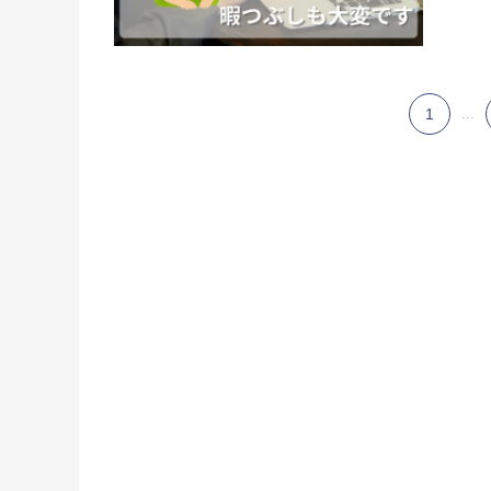
1
...