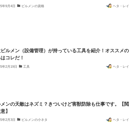
25年9月4日
ビルメンの資格
ヘタ・レイ
役ビルメン（設備管理）が持っている工具を紹介！オススメの
具はコレだ！
25年2月19日
工具
ヘタ・レイ
ルメンの天敵はネズミ？きついけど害獣防除も仕事です。【閲
注意】
25年2月3日
ビルメンの小ネタ
ヘタ・レイ