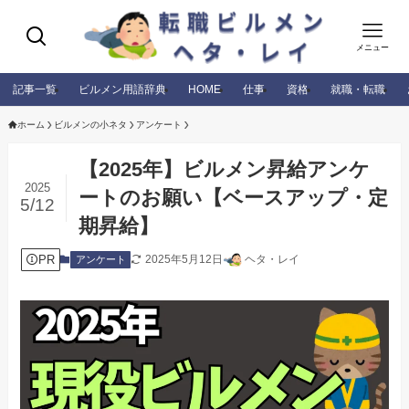
メニュー
記事一覧
ビルメン用語辞典
HOME
仕事
資格
就職・転職
ホーム
ビルメンの小ネタ
アンケート
【2025年】ビルメン昇給アンケ
2025
ートのお願い【ベースアップ・定
5/12
期昇給】
PR
2025年5月12日
ヘタ・レイ
アンケート