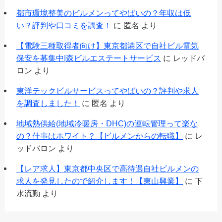
都市環境整美のビルメンってやばいの？年収は低
い？評判や口コミを調査！
に
匿名
より
【電験三種取得者向け】東京都港区で自社ビル電気
保安を募集中|森ビルエステートサービス
に
レッドバ
ロン
より
東洋テックビルサービスってやばいの？評判や求人
を調査しました！
に
匿名
より
地域熱供給(地域冷暖房・DHC)の運転管理って楽な
の？仕事はホワイト？【ビルメンからの転職】
に
レ
ッドバロン
より
【レア求人】東京都中央区で高待遇自社ビルメンの
求人を発見したので紹介します！【東山興業】
に
下
水流勤
より