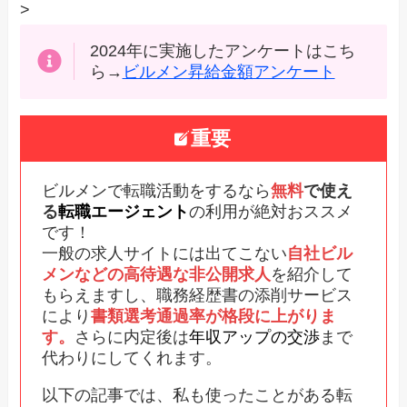
>
2024年に実施したアンケートはこち
ら→
ビルメン昇給金額アンケート
重要
ビルメンで転職活動をするなら
無料
で使え
る
転職エージェント
の利用が絶対おススメ
です！
一般の求人サイトには出てこない
自社ビル
メンなどの高待遇な非公開求人
を紹介して
もらえますし、職務経歴書の添削サービス
により
書類選考通過率が格段に上がりま
す。
さらに内定後は
年収アップの交渉
まで
代わりにしてくれます。
以下の記事では、私も使ったことがある転