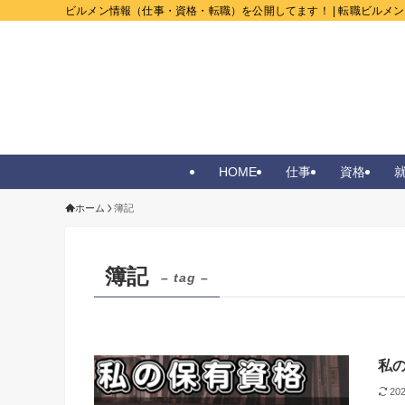
ビルメン情報（仕事・資格・転職）を公開してます！ | 転職ビルメ
HOME
仕事
資格
ホーム
簿記
簿記
– tag –
私
20