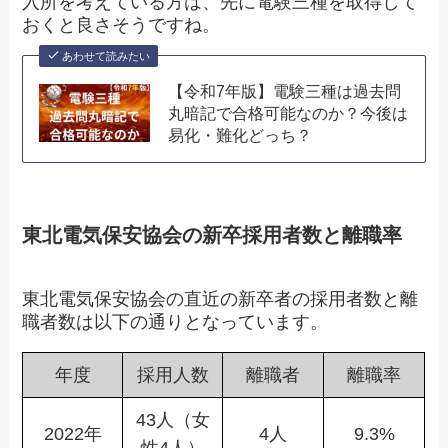
入所を考えている方は、先に電験三種を取得して
おくと良さそうですね。
あわせて読みたい
【令和7年版】電験三種は過去問
丸暗記で合格可能なのか？今後は
易化・難化どっち？
東北電気保安協会の新卒採用者数と離職率
東北電気保安協会の直近の新卒者の採用者数と離
職者数は以下の通りとなっています。
年度
採用人数
離職者
離職率
43人（女
2022年
4人
9.3%