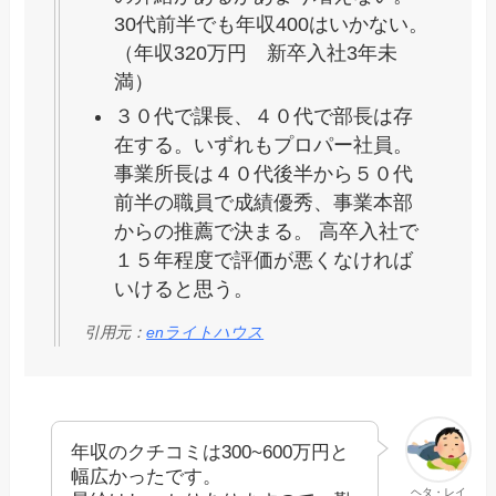
30代前半でも年収400はいかない。
（年収320万円 新卒入社3年未
満）
３０代で課長、４０代で部長は存
在する。いずれもプロパー社員。
事業所長は４０代後半から５０代
前半の職員で成績優秀、事業本部
からの推薦で決まる。 高卒入社で
１５年程度で評価が悪くなければ
いけると思う。
引用元：
enライトハウス
年収のクチコミは300~600万円と
幅広かったです。
ヘタ・レイ