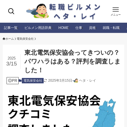
メニュー
記事一覧
ビルメン用語辞典
HOME
仕事
資格
就職・転職
ホーム
電気保安会社
東北電気保安協会ってきついの？
2025
パワハラはある？評判を調査しま
3/15
した！
PR
2025年3月15日
ヘタ・レイ
電気保安会社