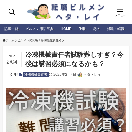
メニュー
記事一覧
ビルメン用語辞典
HOME
仕事
資格
就職・転職
ホーム
ビルメンの資格
冷凍機械責任者
冷凍機械責任者試験難しすぎ？今
2025
2/04
後は講習必須になるかも？
PR
2025年2月4日
ヘタ・レイ
冷凍機械責任者