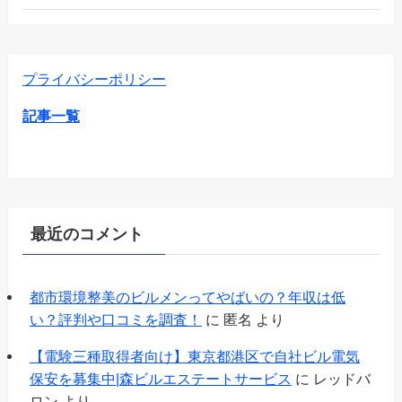
プライバシーポリシー
記事一覧
最近のコメント
都市環境整美のビルメンってやばいの？年収は低
い？評判や口コミを調査！
に
匿名
より
【電験三種取得者向け】東京都港区で自社ビル電気
保安を募集中|森ビルエステートサービス
に
レッドバ
ロン
より