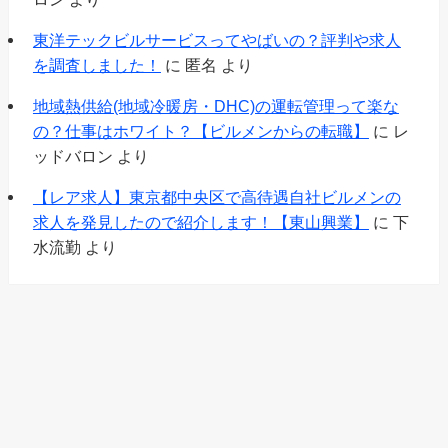
東洋テックビルサービスってやばいの？評判や求人
を調査しました！
に
匿名
より
地域熱供給(地域冷暖房・DHC)の運転管理って楽な
の？仕事はホワイト？【ビルメンからの転職】
に
レ
ッドバロン
より
【レア求人】東京都中央区で高待遇自社ビルメンの
求人を発見したので紹介します！【東山興業】
に
下
水流勤
より