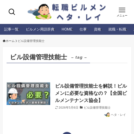
メニュー
記事一覧
ビルメン用語辞典
HOME
仕事
資格
就職・転職
ホーム
ビル設備管理技能士
ビル設備管理技能士
– tag –
ビル設備管理技能士を解説！ビル
メンに必要な資格なの？【全国ビ
ルメンテナンス協会】
2026年5月6日
ビル設備管理技能士
ヘタ・レイ