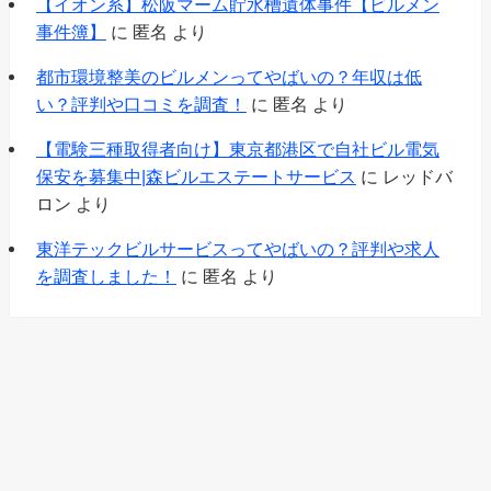
【イオン系】松阪マーム貯水槽遺体事件【ビルメン
事件簿】
に
匿名
より
都市環境整美のビルメンってやばいの？年収は低
い？評判や口コミを調査！
に
匿名
より
【電験三種取得者向け】東京都港区で自社ビル電気
保安を募集中|森ビルエステートサービス
に
レッドバ
ロン
より
東洋テックビルサービスってやばいの？評判や求人
を調査しました！
に
匿名
より