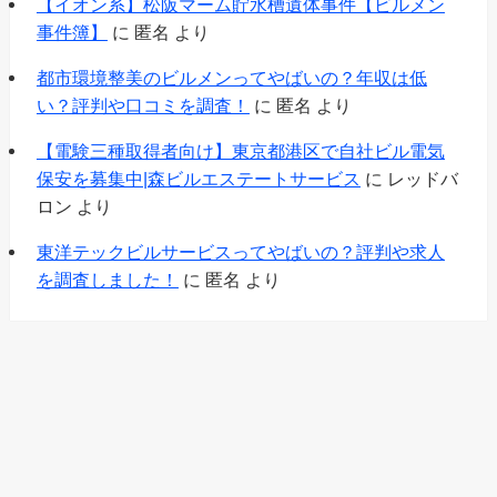
【イオン系】松阪マーム貯水槽遺体事件【ビルメン
事件簿】
に
匿名
より
都市環境整美のビルメンってやばいの？年収は低
い？評判や口コミを調査！
に
匿名
より
【電験三種取得者向け】東京都港区で自社ビル電気
保安を募集中|森ビルエステートサービス
に
レッドバ
ロン
より
東洋テックビルサービスってやばいの？評判や求人
を調査しました！
に
匿名
より