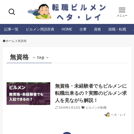
メニュー
記事一覧
ビルメン用語辞典
HOME
仕事
資格
就職・転職
ホーム
無資格
無資格
– tag –
無資格・未経験者でもビルメンに
転職出来るの？実際のビルメン求
人を見ながら解説！
2026年1月12日
ビルメンの転職
ヘタ・レイ