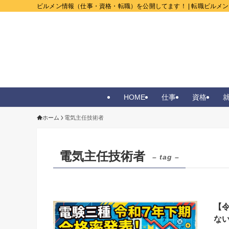
ビルメン情報（仕事・資格・転職）を公開してます！ | 転職ビルメ
HOME
仕事
資格
ホーム
電気主任技術者
電気主任技術者
– tag –
【
な