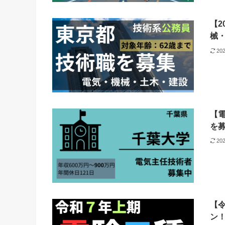
【2
械
20
【
を
20
【
ン