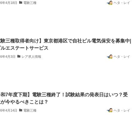
26年4月18日
電験三種
ヘタ・レイ
電験三種取得者向け】東京都港区で自社ビル電気保安を募集中|
ビルエステートサービス
26年4月3日
レア求人情報
ヘタ・レイ
令和7年度下期】電験三種終了！試験結果の発表日はいつ？受
生が今やるべきことは？
26年4月14日
電験三種
ヘタ・レイ