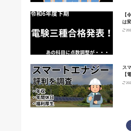
【
は
20
ス
【
20