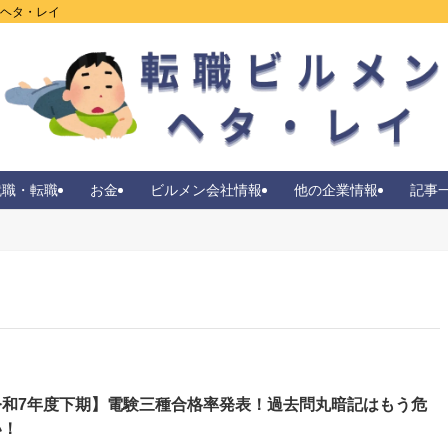
ンヘタ・レイ
就職・転職
お金
ビルメン会社情報
他の企業情報
記事
令和7年度下期】電験三種合格率発表！過去問丸暗記はもう危
い！