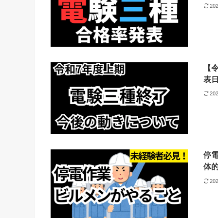
20
【
表
20
停
体
20