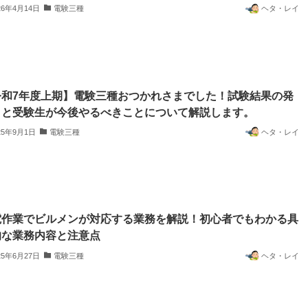
26年4月14日
電験三種
ヘタ・レイ
令和7年度上期】電験三種おつかれさまでした！試験結果の発
日と受験生が今後やるべきことについて解説します。
25年9月1日
電験三種
ヘタ・レイ
電作業でビルメンが対応する業務を解説！初心者でもわかる具
的な業務内容と注意点
25年6月27日
電験三種
ヘタ・レイ