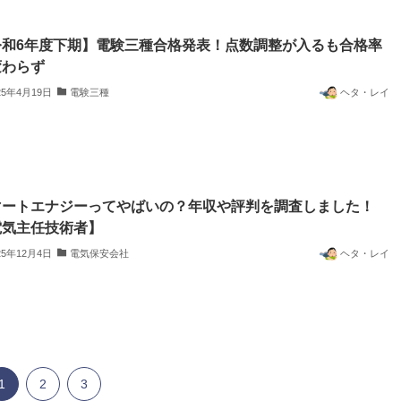
令和6年度下期】電験三種合格発表！点数調整が入るも合格率
変わらず
25年4月19日
電験三種
ヘタ・レイ
マートエナジーってやばいの？年収や評判を調査しました！
電気主任技術者】
25年12月4日
電気保安会社
ヘタ・レイ
1
2
3