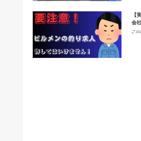
【
会
20