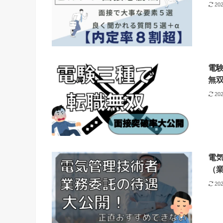
20
電
無
20
電
（
20