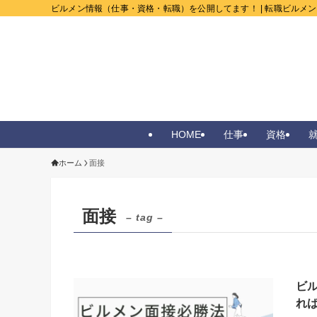
ビルメン情報（仕事・資格・転職）を公開してます！ | 転職ビルメ
HOME
仕事
資格
ホーム
面接
面接
– tag –
ビ
れ