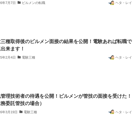
26年7月7日
ビルメンの転職
ヘタ・レイ
験三種取得後のビルメン面接の結果を公開！電験あれば転職で
双出来ます！
25年2月4日
電験三種
ヘタ・レイ
気管理技術者の待遇を公開！ビルメンが管技の面接を受けた！
業務委託管技の場合）
26年3月19日
電験三種
ヘタ・レイ