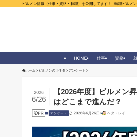
ビルメン情報（仕事・資格・転職）を公開してます！ | 転職ビルメ
HOME
仕事
資格
ホーム
ビルメンの小ネタ
アンケート
【2026年度】ビルメ
2026
6/26
はどこまで進んだ？
PR
2026年6月26日
ヘタ・レイ
アンケート