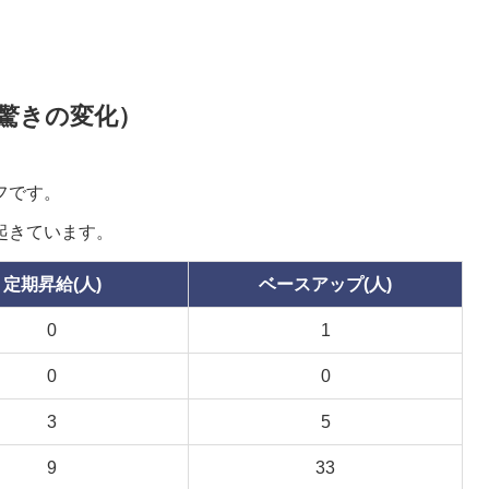
の驚きの変化）
フです。
起きています。
定期昇給(人)
ベースアップ(人)
0
1
0
0
3
5
9
33