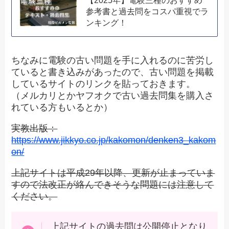
参考書と過去問をコスパ重視でラ
ンキング！
ちなみに電験の古い問題を手に入れるのに苦労し
ていると書き込みがあったので、古い問題を掲載
しているサイトのリンクを貼っておきます。
（メルカリとかヤフオクで古い過去問集を購入さ
れている方もいるとか）
実教出版：
https://www.jikkyo.co.jp/kakomon/denken3_kakom
on/
上記サイトは平成29年以降、更新が止まっていま
すので法改正が絡んできそうな問題には注意して
ください。
上記サイトの過去問は公開停止となり