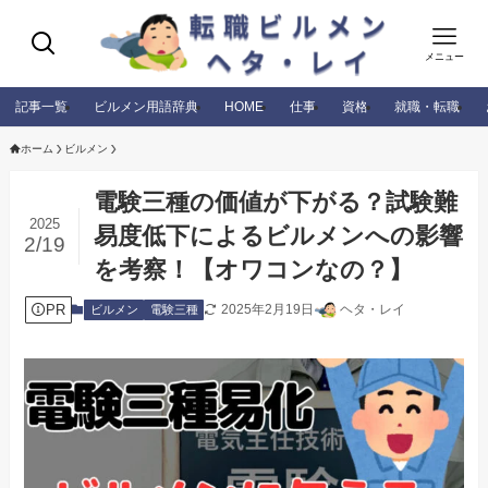
メニュー
記事一覧
ビルメン用語辞典
HOME
仕事
資格
就職・転職
ホーム
ビルメン
電験三種の価値が下がる？試験難
2025
易度低下によるビルメンへの影響
2/19
を考察！【オワコンなの？】
PR
2025年2月19日
ヘタ・レイ
ビルメン
電験三種