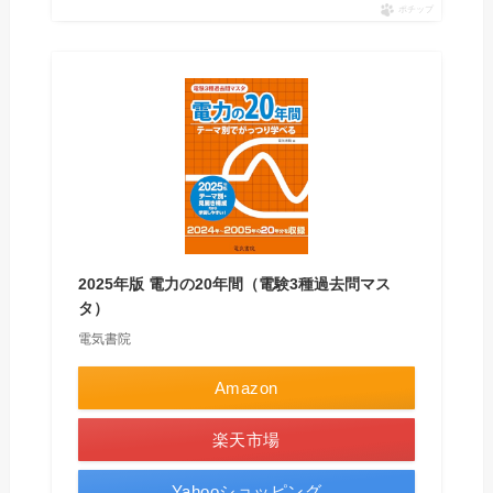
ポチップ
2025年版 電力の20年間（電験3種過去問マス
タ）
電気書院
Amazon
楽天市場
Yahooショッピング