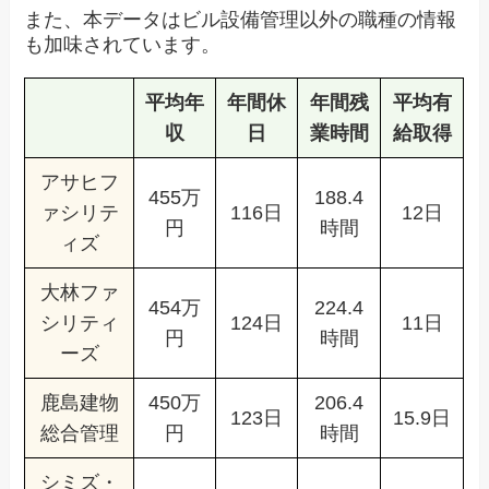
また、本データはビル設備管理以外の職種の情報
も加味されています。
平均年
年間休
年間残
平均有
収
日
業時間
給取得
アサヒフ
455万
188.4
ァシリテ
116日
12日
円
時間
ィズ
大林ファ
454万
224.4
シリティ
124日
11日
円
時間
ーズ
鹿島建物
450万
206.4
123日
15.9日
総合管理
円
時間
シミズ・