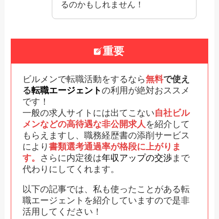
るのかもしれません！
重要
ビルメンで転職活動をするなら
無料
で使え
る
転職エージェント
の利用が絶対おススメ
です！
一般の求人サイトには出てこない
自社ビル
メンなどの高待遇な非公開求人
を紹介して
もらえますし、職務経歴書の添削サービス
により
書類選考通過率が格段に上がりま
す。
さらに内定後は
年収アップの交渉
まで
代わりにしてくれます。
以下の記事では、私も使ったことがある転
職エージェントを紹介していますので是非
活用してください！