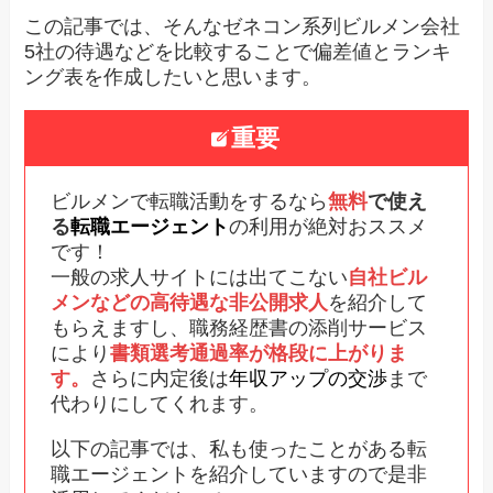
この記事では、そんなゼネコン系列ビルメン会社
5社の待遇などを比較することで偏差値とランキ
ング表を作成したいと思います。
重要
ビルメンで転職活動をするなら
無料
で使え
る
転職エージェント
の利用が絶対おススメ
です！
一般の求人サイトには出てこない
自社ビル
メンなどの高待遇な非公開求人
を紹介して
もらえますし、職務経歴書の添削サービス
により
書類選考通過率が格段に上がりま
す。
さらに内定後は
年収アップの交渉
まで
代わりにしてくれます。
以下の記事では、私も使ったことがある転
職エージェントを紹介していますので是非