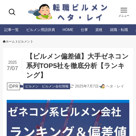
メニュー
記事一覧
ビルメン用語辞典
HOME
仕事
資格
就職・転職
ホーム
ビルメン
【ビルメン偏差値】大手ゼネコン
2025
系列TOP5社を徹底分析【ランキ
7/07
ング】
PR
2025年7月7日
ヘタ・レイ
ビルメン
ビルメン会社情報