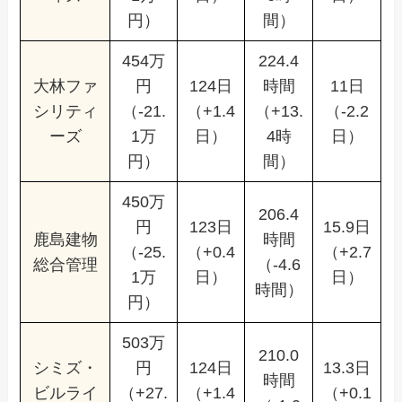
円）
間）
454万
224.4
大林ファ
円
124日
時間
11日
シリティ
（-21.
（+1.4
（+13.
（-2.2
ーズ
1万
日）
4時
日）
円）
間）
450万
206.4
円
123日
15.9日
鹿島建物
時間
（-25.
（+0.4
（+2.7
総合管理
（-4.6
1万
日）
日）
時間）
円）
503万
210.0
シミズ・
円
124日
13.3日
時間
ビルライ
（+27.
（+1.4
（+0.1