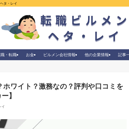
ンヘタ・レイ
就職・転職
お金
ビルメン会社情報
他の企業情報
記事
？ホワイト？激務なの？評判や口コミを
カー】
レイ