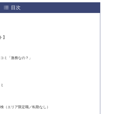
目次
ト】
口コミ「激務なの？」
ミ
コミ
点検（エリア限定職／転勤なし）