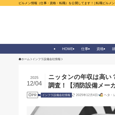
ビルメン情報（仕事・資格・転職）を公開してます！ | 転職ビルメ
HOME
仕事
資格
ホーム
インフラ設備会社情報
ニッタンの年収は高い
2025
12/04
調査！【消防設備メー
PR
2025年12月4日
ヘタ・
インフラ設備会社情報