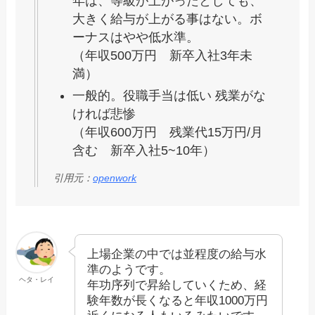
年は、等級が上がったとしても、
大きく給与が上がる事はない。ボ
ーナスはやや低水準。
（年収500万円 新卒入社3年未
満）
一般的。役職手当は低い 残業がな
ければ悲惨
（年収600万円 残業代15万円/月
含む 新卒入社5~10年）
引用元：
openwork
上場企業の中では並程度の給与水
準のようです。
ヘタ・レイ
年功序列で昇給していくため、経
験年数が長くなると年収1000万円